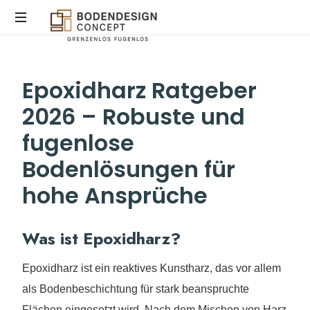
STEINTEPPICH,
Epoxidharz Ratgeber
MIKROZEMENT
&
2026 – Robuste und
EPOXIDHARZ
IN
fugenlose
KÖLN
Bodenlösungen für
hohe Ansprüche
Was ist Epoxidharz?
Epoxidharz ist ein reaktives Kunstharz, das vor allem
als Bodenbeschichtung für stark beanspruchte
Flächen eingesetzt wird. Nach dem Mischen von Harz