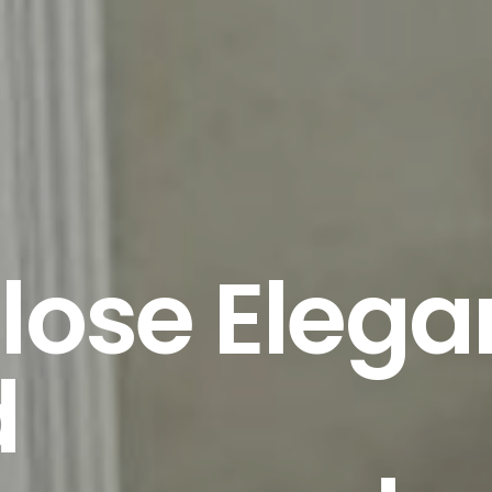
tlose Elega
d