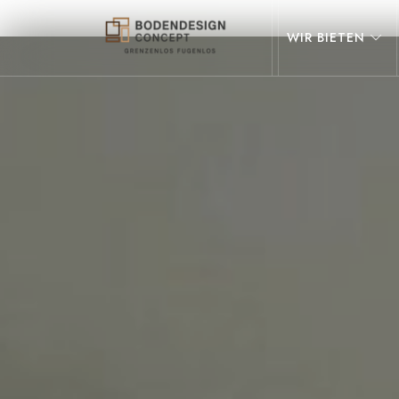
WIR BIETEN
STEINTEPPICH,
MIKROZEMENT
&
EPOXIDHARZ