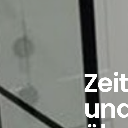
Zei
un