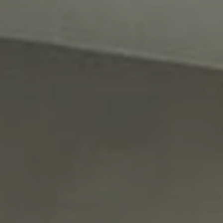
IN
KÖLN