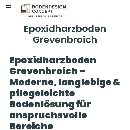
Epoxidharzboden
STEINTEPPICH,
MIKROZEMENT
Grevenbroich
&
EPOXIDHARZ
IN
Epoxidharzboden
KÖLN
Grevenbroich –
Moderne, langlebige &
pflegeleichte
Bodenlösung für
anspruchsvolle
Bereiche