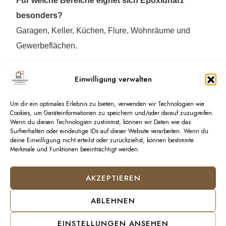
Für welche Bereiche eignet sich Epoxidharz
besonders?
Garagen, Keller, Küchen, Flure, Wohnräume und
Gewerbeflächen.
Einwilligung verwalten
Kontaktieren Sie uns
Um dir ein optimales Erlebnis zu bieten, verwenden wir Technologien wie
Cookies, um Geräteinformationen zu speichern und/oder darauf zuzugreifen.
D
e
i
n
P
r
o
j
e
k
t
,
d
e
i
n
Wenn du diesen Technologien zustimmst, können wir Daten wie das
Surfverhalten oder eindeutige IDs auf dieser Website verarbeiten. Wenn du
S
t
y
l
e
!
deine Einwilligung nicht erteilst oder zurückziehst, können bestimmte
Merkmale und Funktionen beeinträchtigt werden.
AKZEPTIEREN
Kontaktieren Sie uns noch heute und
freuen Sie sich morgen über sauberere
ABLEHNEN
Räume & Terrassen
EINSTELLUNGEN ANSEHEN