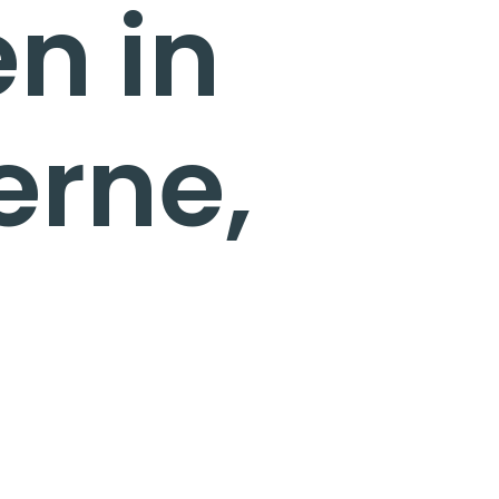
n in
erne,