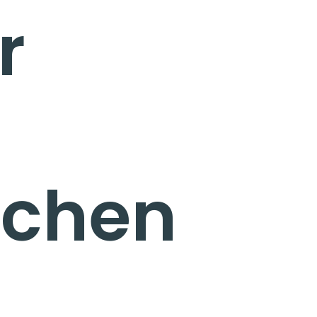
r
ächen