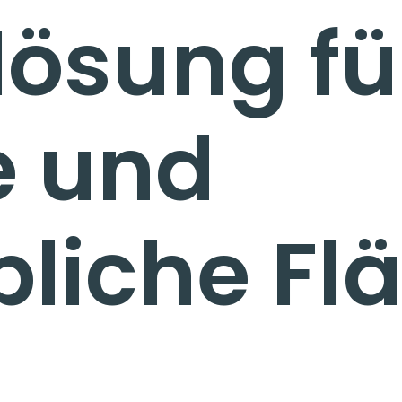
ösung fü
e und
liche Fl