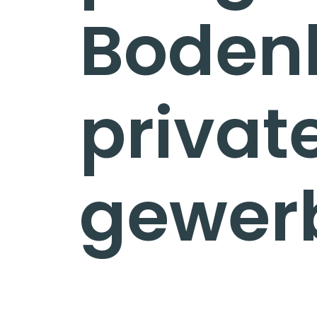
Bodenl
privat
gewerb