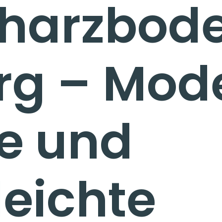
harzbode
rg – Mod
e und
leichte