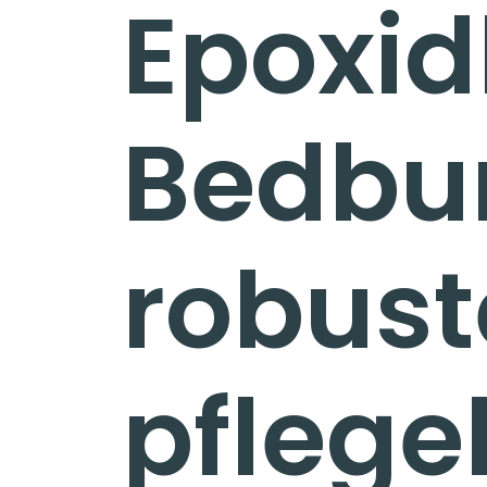
Epoxid
IN
Bedbu
KÖLN
robust
pflege