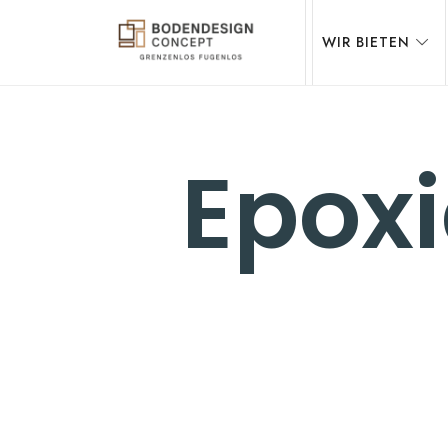
WIR BIETEN
STEINTEPPICH,
Epox
MIKROZEMENT
&
EPOXIDHARZ