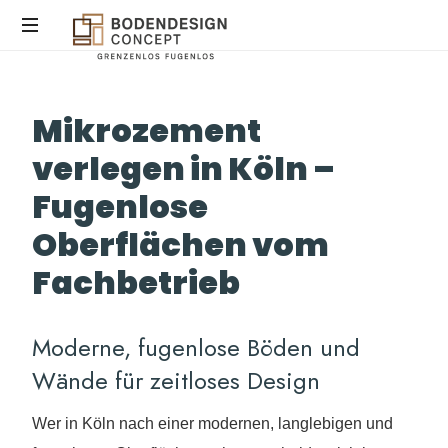
STEINTEPPICH,
Mikrozement
MIKROZEMENT
&
verlegen in Köln –
EPOXIDHARZ
IN
Fugenlose
KÖLN
Oberflächen vom
Fachbetrieb
Moderne, fugenlose Böden und
Wände für zeitloses Design
Wer in Köln nach einer modernen, langlebigen und