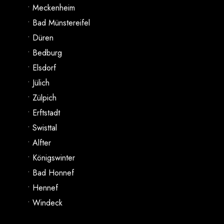
• Meckenheim
• Bad Münstereifel
• Düren
• Bedburg
• Elsdorf
• Jülich
• Zülpich
• Erftstadt
• Swisttal
• Alfter
• Königswinter
• Bad Honnef
• Hennef
• Windeck