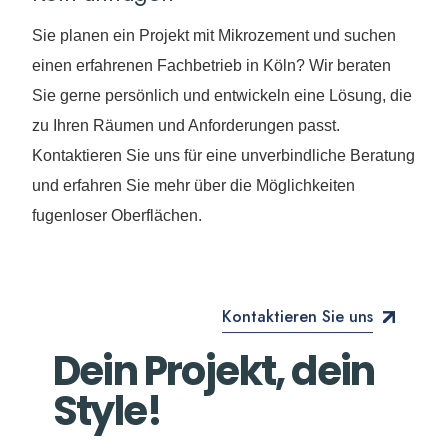
Sie planen ein Projekt mit Mikrozement und suchen
einen erfahrenen Fachbetrieb in Köln? Wir beraten
Sie gerne persönlich und entwickeln eine Lösung, die
zu Ihren Räumen und Anforderungen passt.
Kontaktieren Sie uns für eine unverbindliche Beratung
und erfahren Sie mehr über die Möglichkeiten
fugenloser Oberflächen.
Kontaktieren Sie uns
D
e
i
n
P
r
o
j
e
k
t
,
d
e
i
n
S
t
y
l
e
!