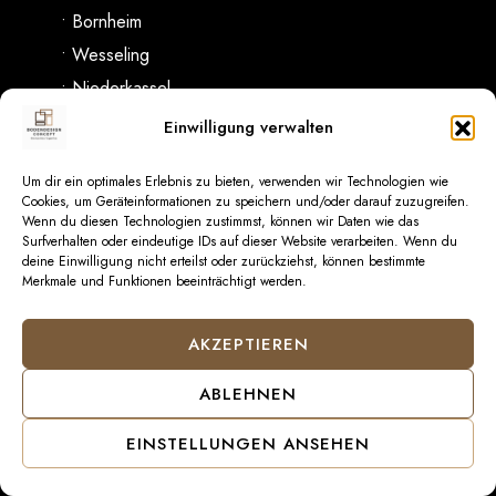
• Bornheim
• Wesseling
• Niederkassel
• Lohmar
Einwilligung verwalten
• Rösrath
Um dir ein optimales Erlebnis zu bieten, verwenden wir Technologien wie
• Overath
Cookies, um Geräteinformationen zu speichern und/oder darauf zuzugreifen.
• Siegen
Wenn du diesen Technologien zustimmst, können wir Daten wie das
Surfverhalten oder eindeutige IDs auf dieser Website verarbeiten. Wenn du
• Gummersbach
deine Einwilligung nicht erteilst oder zurückziehst, können bestimmte
Merkmale und Funktionen beeinträchtigt werden.
• Euskirchen
• Meckenheim
AKZEPTIEREN
• Bad Münstereifel
• Düren
ABLEHNEN
• Bedburg
EINSTELLUNGEN ANSEHEN
• Elsdorf
• Jülich