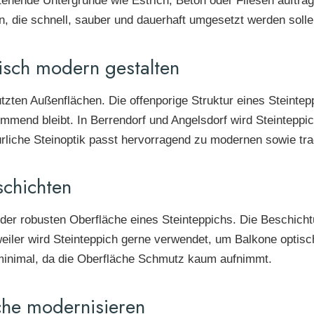
bestehende Untergründe wie Estrich, Beton oder Fliesen auft
, die schnell, sauber und dauerhaft umgesetzt werden solle
tisch modern gestalten
zten Außenflächen. Die offenporige Struktur eines Steintep
mend bleibt. In Berrendorf und Angelsdorf wird Steinteppic
atürliche Steinoptik passt hervorragend zu modernen sowie tr
schichten
n der robusten Oberfläche eines Steinteppichs. Die Beschic
iler wird Steinteppich gerne verwendet, um Balkone optis
 minimal, da die Oberfläche Schmutz kaum aufnimmt.
che modernisieren