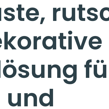
ste, ruts
korative
ösung fü
- und