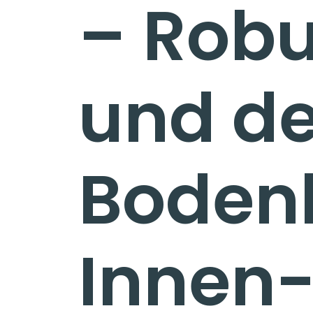
– Robu
IN
und de
KÖLN
Bodenl
Innen