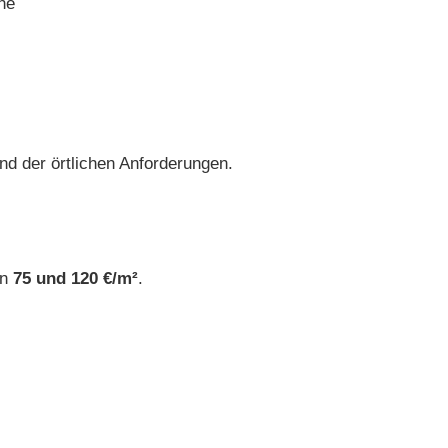
he
end der örtlichen Anforderungen.
en
75 und 120 €/m²
.