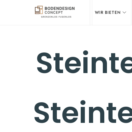
WIR BIETEN
STEINTEPPICH,
Steint
MIKROZEMENT
&
Steinte
EPOXIDHARZ