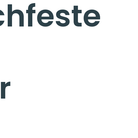
chfeste
r