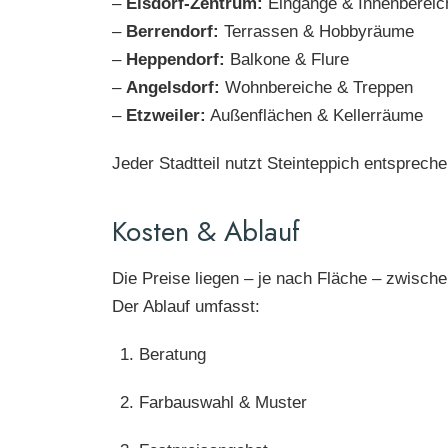
–
Elsdorf-Zentrum:
Eingänge & Innenbereic
–
Berrendorf:
Terrassen & Hobbyräume
–
Heppendorf:
Balkone & Flure
–
Angelsdorf:
Wohnbereiche & Treppen
–
Etzweiler:
Außenflächen & Kellerräume
Jeder Stadtteil nutzt Steinteppich entsprech
Kosten & Ablauf
Die Preise liegen – je nach Fläche – zwisch
Der Ablauf umfasst:
Beratung
Farbauswahl & Muster