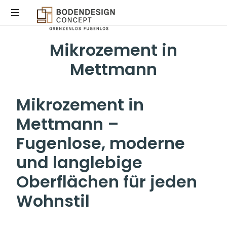
Mikrozement in
STEINTEPPICH,
MIKROZEMENT
Mettmann
&
EPOXIDHARZ
IN
Mikrozement in
KÖLN
Mettmann –
Fugenlose, moderne
und langlebige
Oberflächen für jeden
Wohnstil