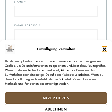
NAME
*
E-MAIL-ADRESSE
*
Einwilligung verwalten
WEBSITE
Um dir ein optimales Erlebnis zu bieten, verwenden wir Technologien wie
Cookies, um Geräteinformationen zu speichern und/oder darauf zuzugreifen.
Wenn du diesen Technologien zustimmst, können wir Daten wie das
Surfverhalten oder eindeutige IDs auf dieser Website verarbeiten. Wenn du
deine Einwilligung nicht erteilst oder zurückziehst, können bestimmte
Merkmale und Funktionen beeinträchtigt werden.
NAME, E-MAIL-ADRESSE UND WEBSITE IN DIESEM
BROWSER FÜR MEINEN NÄCHSTEN KOMMENTAR
SPEICHERN.
AKZEPTIEREN
ABLEHNEN