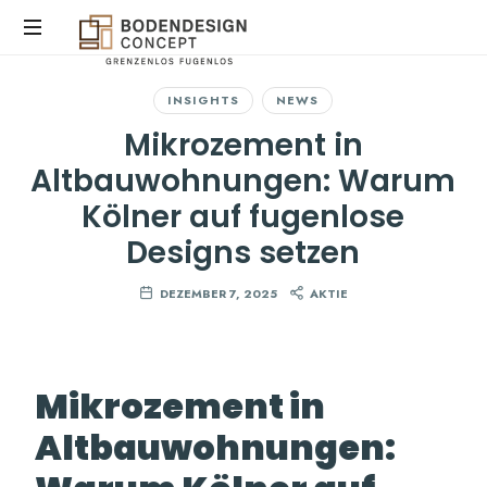
INSIGHTS
NEWS
STEINTEPPICH,
MIKROZEMENT
Mikrozement in
&
Altbauwohnungen: Warum
EPOXIDHARZ
IN
Kölner auf fugenlose
KÖLN
Designs setzen
DEZEMBER 7, 2025
AKTIE
Mikrozement in
Altbauwohnungen: