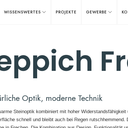
WISSENSWERTES
PROJEKTE
GEWERBE
KO
teppich F
rliche Optik, moderne Technik
 warme Steinoptik kombiniert mit hoher Widerstandsfähigkeit
erfläche schnell und bleibt auch bei Regen rutschhemmend. De
 in Frechen. Die Kombination aus Design, Funktionalität u