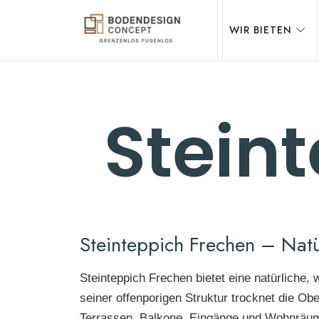
WIR BIETEN
STEINTEPPICH,
Stein
MIKROZEMENT
&
Steinteppich Frechen – Natü
Steinteppich Frechen bietet eine natürliche,
EPOXIDHARZ
seiner offenporigen Struktur trocknet die Ob
Terrassen, Balkone, Eingänge und Wohnräume