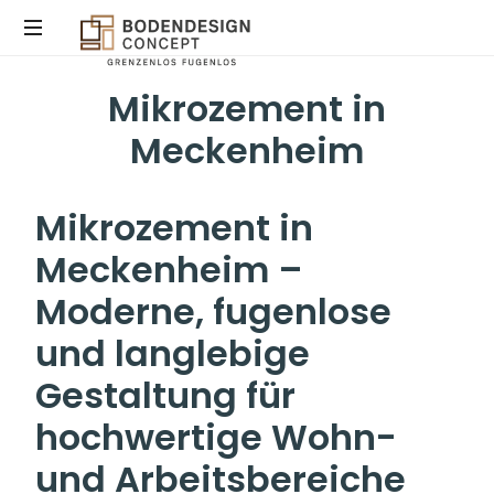
Mikrozement in
STEINTEPPICH,
MIKROZEMENT
Meckenheim
&
EPOXIDHARZ
IN
Mikrozement in
KÖLN
Meckenheim –
Moderne, fugenlose
und langlebige
Gestaltung für
hochwertige Wohn-
und Arbeitsbereiche