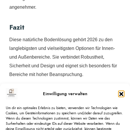
angenehmer.
Fazit
Diese natürliche Bodenlösung gehört 2026 zu den
langlebigsten und vielseitigsten Optionen für Innen-
und Außenbereiche. Sie verbindet Robustheit,
Sicherheit und Design und eignet sich besonders für
Bereiche mit hoher Beanspruchung.
Einwilligung verwalten
Kontaktieren Sie uns
Um dir ein optimales Erlebnis zu bieten, verwenden wir Technologien wie
Cookies, um Geräteinformationen zu speichern und/oder darauf zuzugreifen.
D
e
i
n
P
r
o
j
e
k
t
,
d
e
i
n
Wenn du diesen Technologien zustimmst, können wir Daten wie das
Surfverhalten oder eindeutige IDs auf dieser Website verarbeiten. Wenn du
deine Einwilligung nicht erteilst oder zurückziehst, können bestimmte